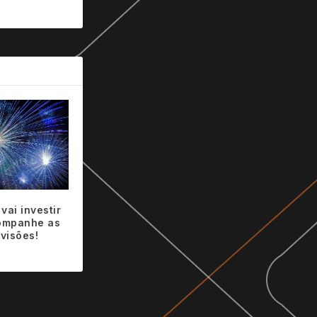
vai investir
ompanhe as
evisões!