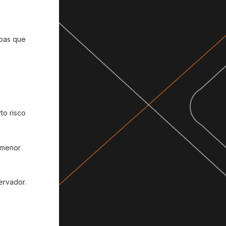
soas que
to risco
 menor
ervador.