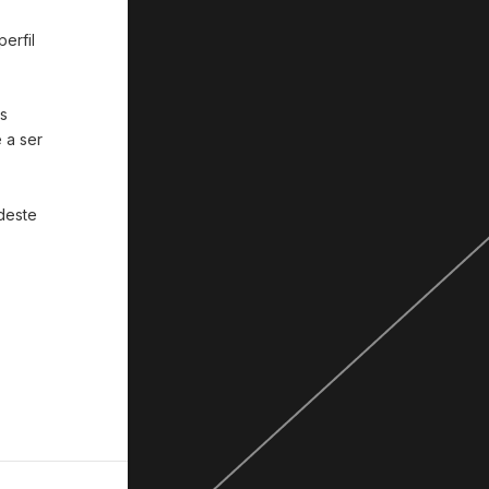
erfil
s
 a ser
deste