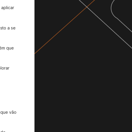
aplicar
sto a se
uém que
lorar
s que vão