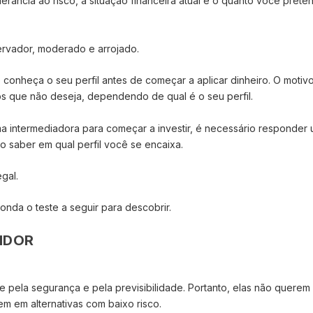
olerância ao risco, a situação financeira atual e o quanto você prete
servador, moderado e arrojado.
 conheça o seu perfil antes de começar a aplicar dinheiro. O motiv
os que não deseja, dependendo de qual é o seu perfil.
 intermediadora para começar a investir, é necessário responder
o saber em qual perfil você se encaixa.
gal.
onda o teste a seguir para descobrir.
TIDOR
e pela segurança e pela previsibilidade. Portanto, elas não querem
em em alternativas com baixo risco.