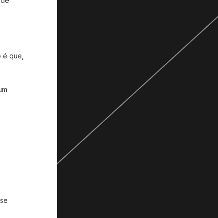
nde
o é que,
 um
 se