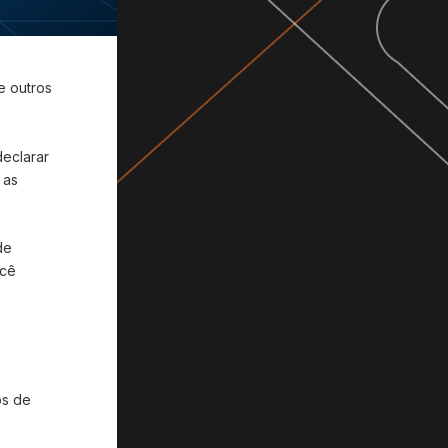
e outros
declarar
 as
de
ocê
os de