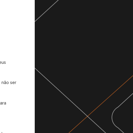
eus
a não ser
ara