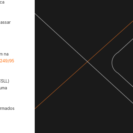
sca
passar
em na
.249/95
CSLL)
huma
ormados