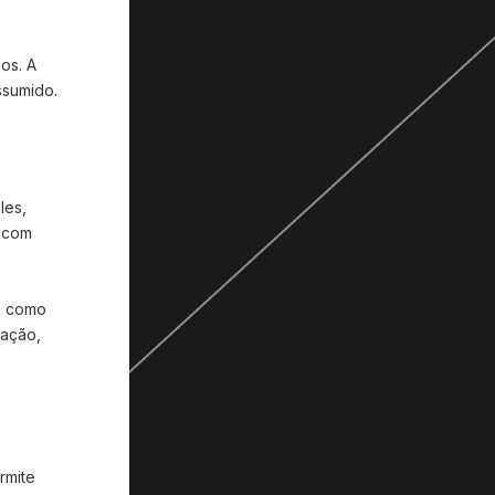
os. A
ssumido.
les,
s com
a, como
lação,
rmite