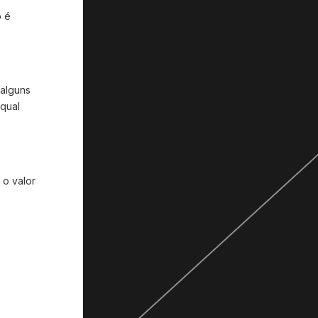
o é
 alguns
 qual
 o valor