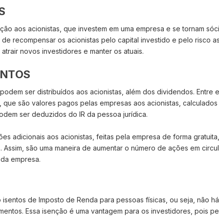
S
ão aos acionistas, que investem em uma empresa e se tornam sóci
de recompensar os acionistas pelo capital investido e pelo risco a
trair novos investidores e manter os atuais.
ENTOS
podem ser distribuídos aos acionistas, além dos dividendos. Entre e
, que são valores pagos pelas empresas aos acionistas, calculado
odem ser deduzidos do IR da pessoa jurídica.
ões adicionais aos acionistas, feitas pela empresa de forma gratuit
s. Assim, são uma maneira de aumentar o número de ações em circu
 da empresa.
 isentos de Imposto de Renda para pessoas físicas, ou seja, não há
imentos. Essa isenção é uma vantagem para os investidores, pois pe