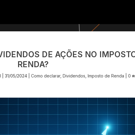
VIDENDOS DE AÇÕES NO IMPOST
RENDA?
l
|
31/05/2024
|
Como declarar
,
Dividendos
,
Imposto de Renda
|
0