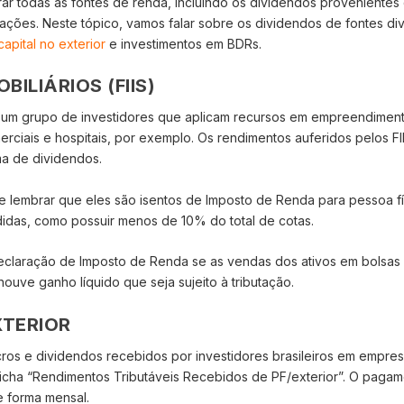
rar todas as fontes de renda, incluindo os dividendos provenientes
 ações. Neste tópico, vamos falar sobre os dividendos de fontes di
capital no exterior
e investimentos em BDRs.
BILIÁRIOS (FIIS)
r um grupo de investidores que aplicam recursos em empreendimen
erciais e hospitais, por exemplo. Os rendimentos auferidos pelos FI
ma de dividendos.
te lembrar que eles são isentos de Imposto de Renda para pessoa fí
idas, como possuir menos de 10% do total de cotas.
declaração de Imposto de Renda se as vendas dos ativos em bolsas
ouve ganho líquido que seja sujeito à tributação.
XTERIOR
cros e dividendos recebidos por investidores brasileiros em empre
 ficha “Rendimentos Tributáveis Recebidos de PF/exterior”. O paga
e forma mensal.