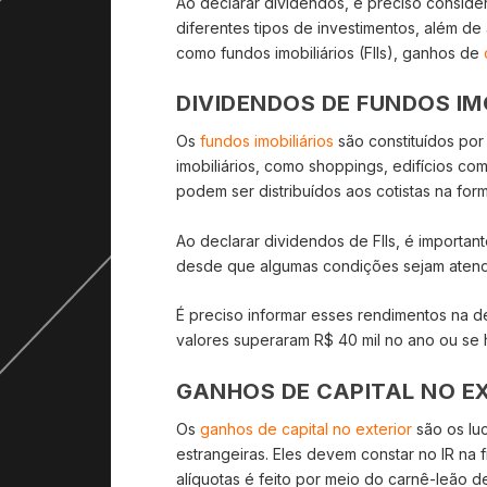
Ao declarar dividendos, é preciso conside
diferentes tipos de investimentos, além de
como fundos imobiliários (FIIs), ganhos de
DIVIDENDOS DE FUNDOS IMO
Os
fundos imobiliários
são constituídos po
imobiliários, como shoppings, edifícios com
podem ser distribuídos aos cotistas na for
Ao declarar dividendos de FIIs, é importan
desde que algumas condições sejam atend
É preciso informar esses rendimentos na 
valores superaram R$ 40 mil no ano ou se h
GANHOS DE CAPITAL NO E
Os
ganhos de capital no exterior
são os lu
estrangeiras. Eles devem constar no IR na
alíquotas é feito por meio do carnê-leão d