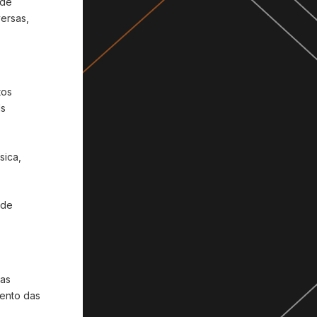
 de
versas,
tos
Is
sica,
 de
sas
mento das