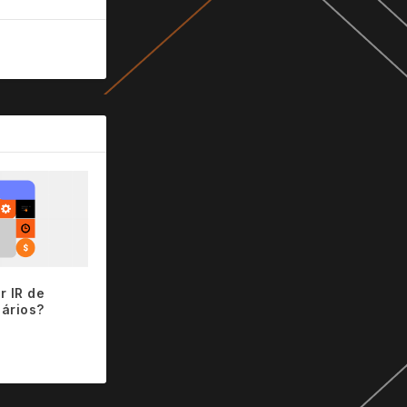
r IR de
iários?