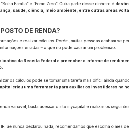
Bolsa Família” e “Fome Zero”. Outra parte desse dinheiro é
desti
nça, saúde, ciência, meio ambiente, entre outras áreas volt
POSTO DE RENDA?
nformações e realizar cálculos. Porém, muitas pessoas acabam se p
nformações erradas – o que no pode causar um problemão.
plicativo da Receita Federal e preencher o informe de rendim
o.
lizar os cálculos pode se tornar uma tarefa mais difícil ainda quando
pital criou uma ferramenta para auxiliar os investidores na h
nda variável, basta acessar o site mycapital e realizar os seguinte
seu IR. Se nunca declarou nada, recomendamos que escolha o mês de