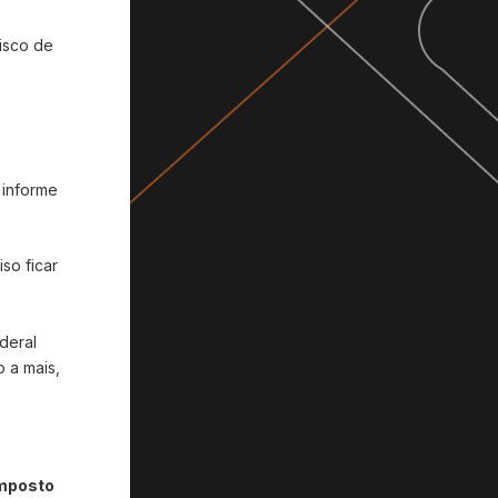
Fisco de
 informe
so ficar
deral
 a mais,
imposto