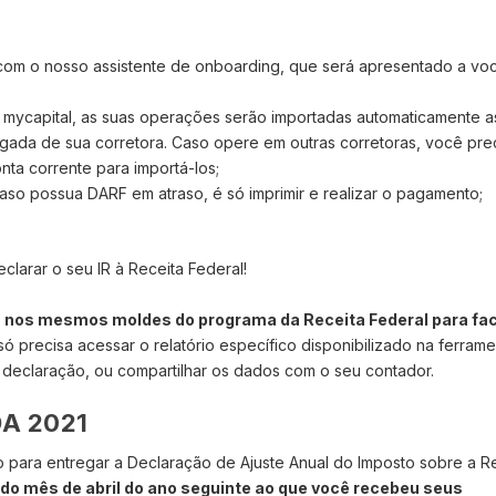
a com o nosso assistente de onboarding, que será apresentado a vo
 mycapital, as suas operações serão importadas automaticamente a
logada de sua corretora. Caso opere em outras corretoras, você pre
nta corrente para importá-los;
caso possua DARF em atraso, é só imprimir e realizar o pagamento;
larar o seu IR à Receita Federal!
 nos mesmos moldes do programa da Receita Federal para faci
só precisa acessar o relatório específico disponibilizado na ferrame
 declaração, ou compartilhar os dados com o seu contador.
A 2021
o para entregar a Declaração de Ajuste Anual do Imposto sobre a 
il do mês de abril do ano seguinte ao que você recebeu seus