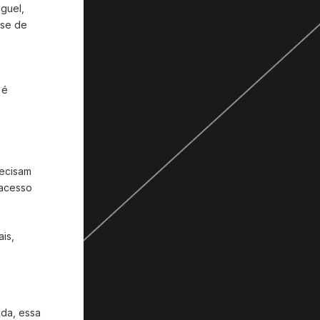
uguel,
sse de
 é
recisam
 acesso
is,
nda, essa