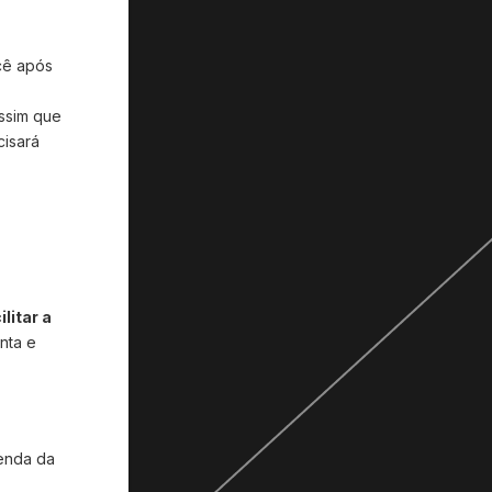
cê após
ssim que
cisará
litar a
nta e
Renda da