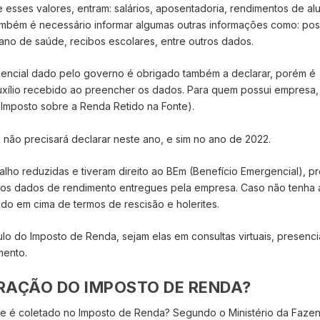
 esses valores, entram: salários, aposentadoria, rendimentos de al
Também é necessário informar algumas outras informações como: po
lano de saúde, recibos escolares, entre outros dados.
encial dado pelo governo é obrigado também a declarar, porém é
uxílio recebido ao preencher os dados. Para quem possui empresa,
 Imposto sobre a Renda Retido na Fonte).
não precisará declarar neste ano, e sim no ano de 2022.
alho reduzidas e tiveram direito ao BEm (Benefício Emergencial), p
os dados de rendimento entregues pela empresa. Caso não tenha
do em cima de termos de rescisão e holerites.
 do Imposto de Renda, sejam elas em consultas virtuais, presencia
mento.
RAÇÃO DO IMPOSTO DE RENDA?
que é coletado no Imposto de Renda? Segundo o Ministério da Faze