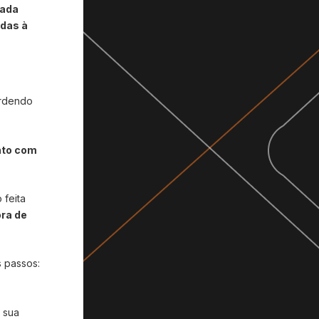
nada
adas à
erdendo
ento com
 feita
ora de
s passos:
 sua