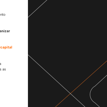
ento
anizar
capital
a
s as