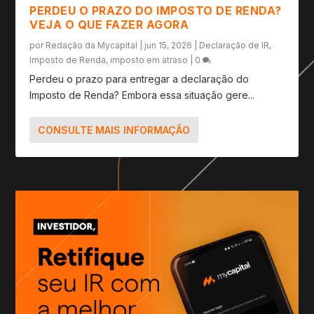
PERDEU O PRAZO DO IMPOSTO DE RENDA?
VEJA O QUE FAZER AGORA
por
Redação da Mycapital
|
jun 15, 2026
|
Declaração de IR
,
Imposto de Renda
,
imposto em atraso
|
0
Perdeu o prazo para entregar a declaração do
Imposto de Renda? Embora essa situação gere...
CONSULTE MAIS INFORMAÇÃO